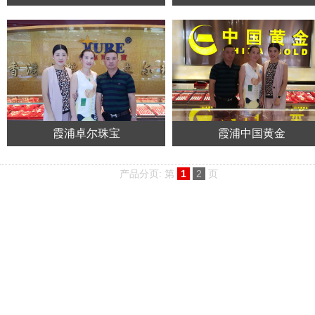
霞浦卓尔珠宝
霞浦中国黄金
产品分页: 第
1
2
页