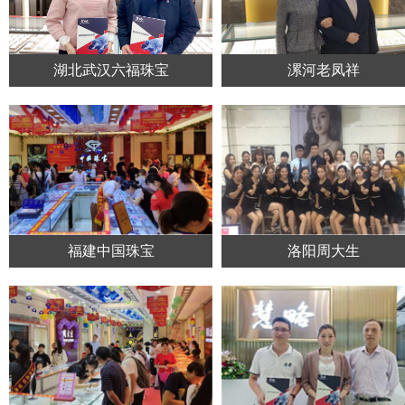
湖北武汉六福珠宝
漯河老凤祥
福建中国珠宝
洛阳周大生